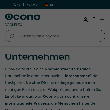
News
Karriere
Zum Hauptinhalt springen
DE
Warenkor
Unternehmen
Diese Seite stellt eine
Übersichtsseite
zu allen
Unterseiten in dem Menüpunkt
„Unternehmen"
dar.
Navigieren Sie über Direkteinstiege genau an den
richtigen Punkt unserer Webpräsenz und erhalten Sie
Einblicke in das, was
Ocono
ausmacht: unsere
internationale Präsenz
, die
Menschen
hinter der