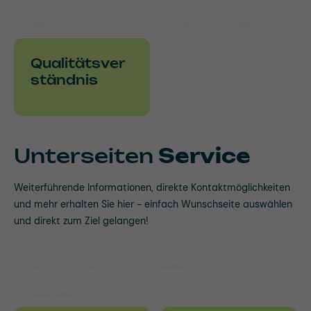
Innovation &
Technologie
Environm
Complian
ental
ce
Qualitätsver
Social
ständnis
Governan
ce
Unterseiten
Service
Weiterführende Informationen, direkte Kontaktmöglichkeiten
und mehr erhalten Sie hier - einfach Wunschseite auswählen
und direkt zum Ziel gelangen!
Anwendungen & Wissenswertes
Medien &
Hose