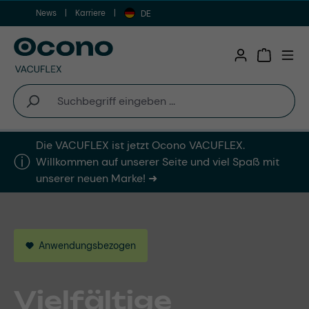
News
Karriere
Zum Hauptinhalt springen
DE
Warenkor
Die VACUFLEX ist jetzt Ocono VACUFLEX.
ⓘ︎
Willkommen auf unserer Seite und viel Spaß mit
unserer neuen Marke! ➜
Anwendungsbezogen
Brachenspezifisch
Made in Germany
Zuverlässig
Vielfältige
Branchenbezogen.