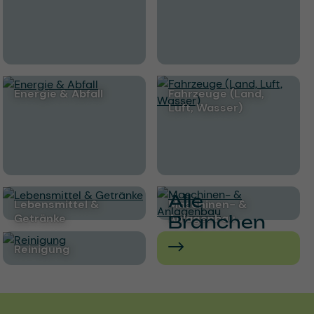
Energie & Abfall
Fahrzeuge (Land,
Luft, Wasser)
Alle
Lebensmittel &
Maschinen- &
Getränke
Anlagenbau
Branchen
Reinigung