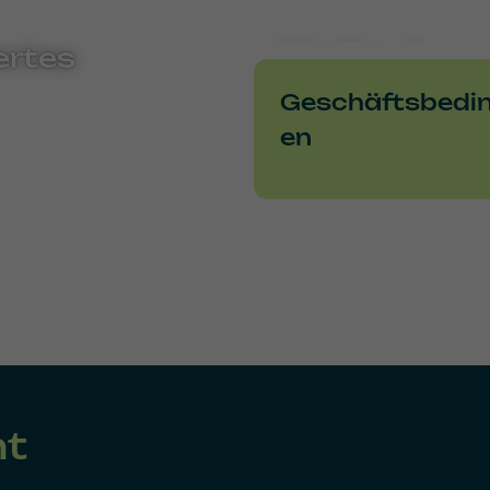
rtes
Medien &
Downloads
Geschäftsbedi
en
nt