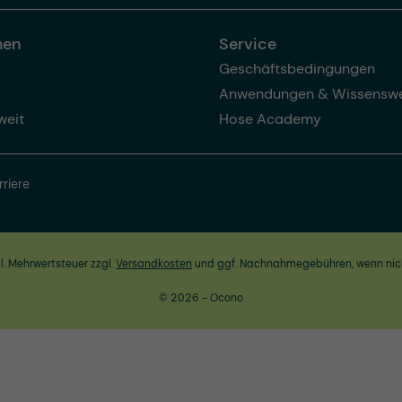
men
Service
Geschäftsbedingungen
Anwendungen & Wissenswe
weit
Hose Academy
rriere
zl. Mehrwertsteuer zzgl.
Versandkosten
und ggf. Nachnahmegebühren, wenn nic
© 2026 - Ocono