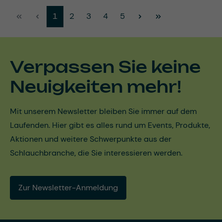
Seite
Seite
Seite
Seite
Seite
1
2
3
4
5
Verpassen Sie keine
Neuigkeiten mehr!
Mit unserem Newsletter bleiben Sie immer auf dem
Laufenden. Hier gibt es alles rund um Events, Produkte,
Aktionen und weitere Schwerpunkte aus der
Schlauchbranche, die Sie interessieren werden.
Zur Newsletter-Anmeldung