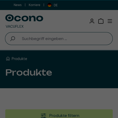
News
Karriere
Zum Hauptinhalt springen
DE
Warenkor
Produkte
Produkte
Produkte filtern