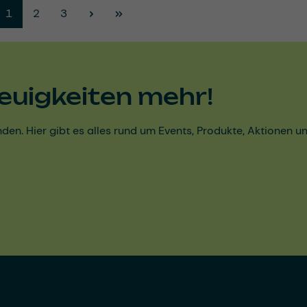
Seite
Seite
Seite
1
2
3
euigkeiten mehr!
den. Hier gibt es alles rund um Events, Produkte, Aktionen 