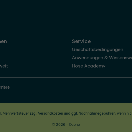
men
Service
Geschäftsbedingungen
Anwendungen & Wissenswe
weit
Hose Academy
rriere
zl. Mehrwertsteuer zzgl.
Versandkosten
und ggf. Nachnahmegebühren, wenn nic
© 2026 - Ocono