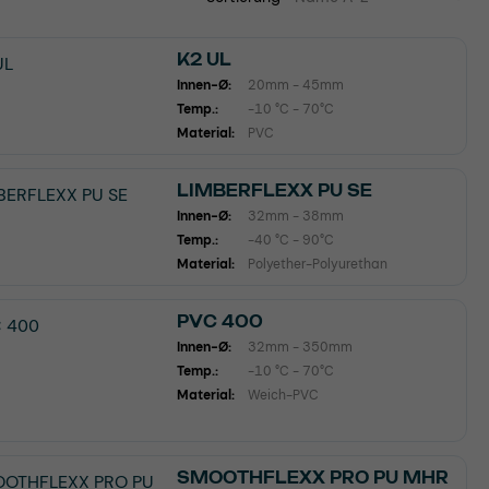
K2 UL
Innen-Ø:
20mm - 45mm
Temp.:
-10 °C - 70°C
Material:
PVC
LIMBERFLEXX PU SE
Innen-Ø:
32mm - 38mm
Temp.:
-40 °C - 90°C
Material:
Polyether-Polyurethan
PVC 400
Innen-Ø:
32mm - 350mm
Temp.:
-10 °C - 70°C
Material:
Weich-PVC
SMOOTHFLEXX PRO PU MHR