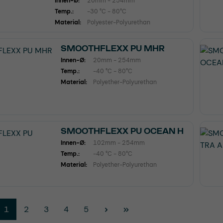
Innen-Ø:
20mm - 254mm
Temp.:
-30 °C - 80°C
Material:
Polyester-Polyurethan
SMOOTHFLEXX PU MHR
Innen-Ø:
20mm - 254mm
Temp.:
-40 °C - 80°C
Material:
Polyether-Polyurethan
SMOOTHFLEXX PU OCEAN H
Innen-Ø:
102mm - 254mm
Temp.:
-40 °C - 80°C
Material:
Polyether-Polyurethan
Seite
Seite
Seite
Seite
Seite
1
2
3
4
5