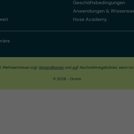
Geschäftsbedingungen
Anwendungen & Wissenswe
weit
Hose Academy
rriere
zl. Mehrwertsteuer zzgl.
Versandkosten
und ggf. Nachnahmegebühren, wenn nic
© 2026 - Ocono