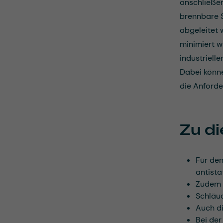
anschließen
brennbare S
abgeleitet 
minimiert w
industriell
Dabei könne
die Anforde
Zu di
Für den
antista
Zudem s
Schläuc
Auch di
Bei de