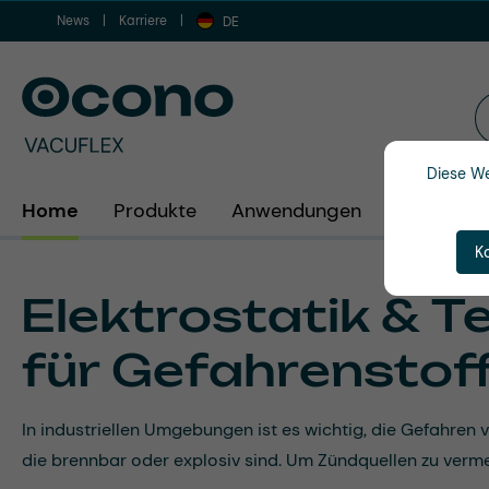
News
Karriere
m Hauptinhalt springen
Zur Suche springen
Zur Hauptnavigation springen
DE
Diese We
Home
Produkte
Anwendungen
Branchen
K
Elektrostatik & T
für Gefahrenstof
In industriellen Umgebungen ist es wichtig, die Gefahren
die brennbar oder explosiv sind. Um Zündquellen zu verm