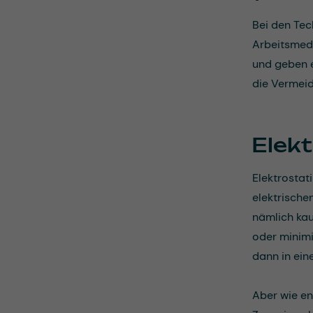
Bei den Tec
Arbeitsmedi
und geben e
die Vermei
Elek
Elektrostat
elektrische
nämlich kau
oder minimi
dann in ein
Aber wie en