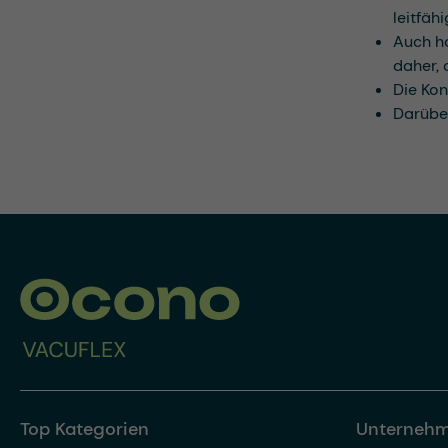
leitfäh
Auch ho
daher, 
Die Kon
Darüber
Top Kategorien
Unterneh