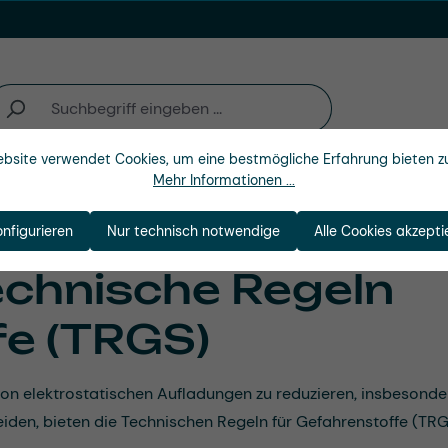
bsite verwendet Cookies, um eine bestmögliche Erfahrung bieten z
Mehr Informationen ...
Unternehmen
onfigurieren
Nur technisch notwendige
Alle Cookies akzepti
echnische Regeln
fe (TRGS)
 von elektrostatischen Aufladungen zu reduzieren, insbeson
eiden, bieten die Technischen Regeln für Gefahrenstoffe (TR