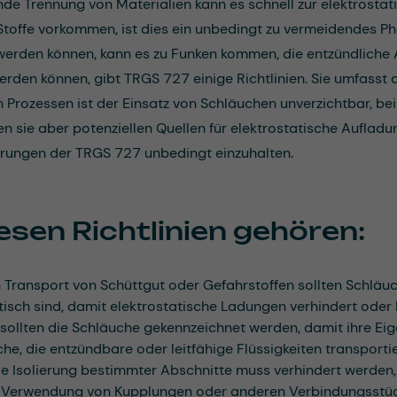
de Trennung von Materialien kann es schnell zur elektrosta
toffe vorkommen, ist dies ein unbedingt zu vermeidendes Phä
werden können, kann es zu Funken kommen, die entzündlich
erden können, gibt TRGS 727 einige Richtlinien. Sie umfasst 
en Prozessen ist der Einsatz von Schläuchen unverzichtbar, b
n sie aber potenziellen Quellen für elektrostatische Aufladun
rungen der TRGS 727 unbedingt einzuhalten.
esen Richtlinien gehören:
 Transport von Schüttgut oder Gefahrstoffen sollten Schläuc
tisch sind, damit elektrostatische Ladungen verhindert oder 
ollten die Schläuche gekennzeichnet werden, damit ihre Eig
he, die entzündbare oder leitfähige Flüssigkeiten transport
e Isolierung bestimmter Abschnitte muss verhindert werden,
r Verwendung von Kupplungen oder anderen Verbindungsstück