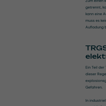
Zum einen k
getrennt, k
kann eine A
muss es kei
Aufladung b
TRGS
elek
Ein Teil der
dieser Rege
explosions
Gefahren.
In industri