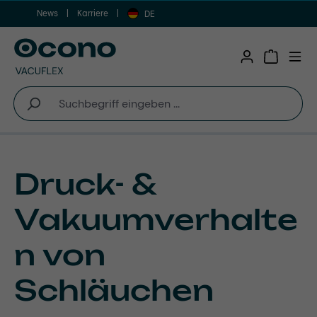
News
Karriere
Zum Hauptinhalt springen
DE
Warenkor
Druck- &
Vakuumverhalte
n von
Schläuchen