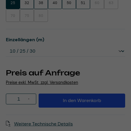
25
32
38
40
50
51
60
63
(Diese Option ist zurzei
(Diese Option 
70
75
80
(Diese Option ist zurzeit nicht verfügbar.)
(Diese Option ist zurzeit nicht verfügbar.)
(Diese Option ist zurzeit nicht verfügbar.)
auswählen
Einzellängen (m)
Preis auf Anfrage
Preise exkl. MwSt. zzgl. Versandkosten
Produkt Anzahl: Gib den gewünschten Wert
In den Warenkorb
Weitere Technische Details