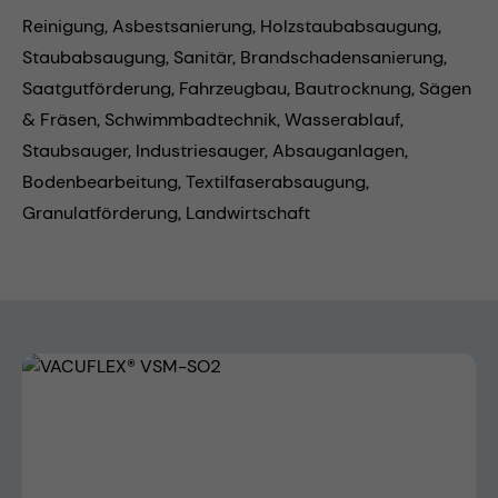
Reinigung,
Asbestsanierung,
Holzstaubabsaugung,
Staubabsaugung,
Sanitär,
Brandschadensanierung,
Saatgutförderung,
Fahrzeugbau,
Bautrocknung,
Sägen
& Fräsen,
Schwimmbadtechnik,
Wasserablauf,
Staubsauger,
Industriesauger,
Absauganlagen,
Bodenbearbeitung,
Textilfaserabsaugung,
Granulatförderung,
Landwirtschaft
Bildergalerie überspringen