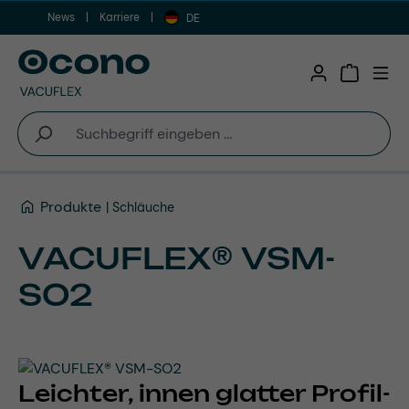
News
Karriere
Zum Hauptinhalt springen
DE
Warenkor
Produkte
Schläuche
VACUFLEX® VSM-
SO2
Leichter, innen glatter Profil-