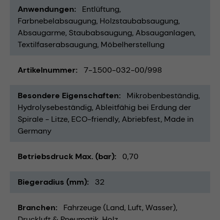
Anwendungen
Entlüftung
Farbnebelabsaugung
Holzstaubabsaugung
Absaugarme
Staubabsaugung
Absauganlagen
Textilfaserabsaugung
Möbelherstellung
Artikelnummer
7-1500-032-00/998
Besondere Eigenschaften
Mikrobenbeständig
Hydrolysebeständig
Ableitfähig bei Erdung der
Spirale - Litze
ECO-friendly
Abriebfest
Made in
Germany
Betriebsdruck Max. (bar)
0,70
Biegeradius (mm)
32
Branchen
Fahrzeuge (Land, Luft, Wasser)
Druckluft & Pneumatik
Holz