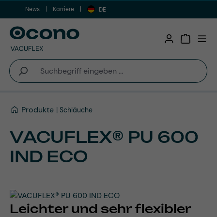
News
Karriere
Zum Hauptinhalt springen
DE
Warenkor
Produkte
Schläuche
VACUFLEX® PU 600
IND ECO
Leichter und sehr flexibler