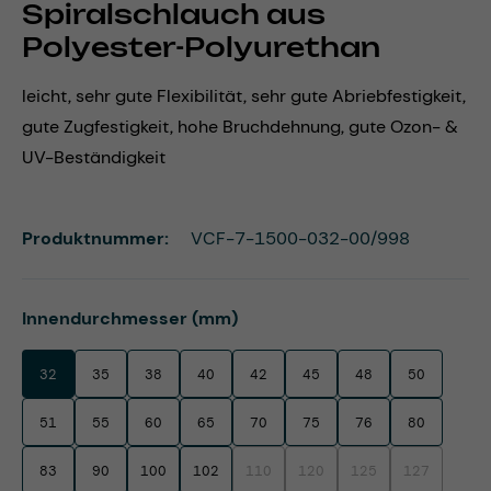
Spiralschlauch aus
Polyester-Polyurethan
leicht, sehr gute Flexibilität, sehr gute Abriebfestigkeit,
gute Zugfestigkeit, hohe Bruchdehnung, gute Ozon- &
UV-Beständigkeit
Produktnummer:
VCF-7-1500-032-00/998
auswählen
Innendurchmesser (mm)
32
35
38
40
42
45
48
50
51
55
60
65
70
75
76
80
83
90
100
102
110
120
125
127
(Diese Option ist zurzeit nicht verfügbar.)
(Diese Option ist zurzeit nicht ve
(Diese Option ist zurzei
(Diese Option 