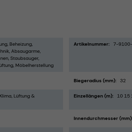
ung
Beheizung
Artikelnummer
7-9100
hnik
Absaugarme
inen
Staubsauger
üftung
Möbelherstellung
Biegeradius (mm)
32
Klima, Lüftung &
Einzellängen (m)
10 15 
Innendurchmesser (mm)