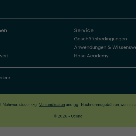
men
Service
Geschäftsbedingungen
Anwendungen & Wissenswe
weit
Hose Academy
rriere
zl. Mehrwertsteuer zzgl.
Versandkosten
und ggf. Nachnahmegebühren, wenn nic
© 2026 - Ocono