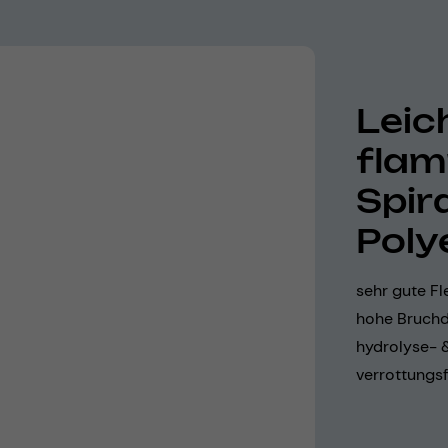
Leic
flam
Spir
Poly
sehr gute Fle
hohe Bruchd
hydrolyse- 
verrottungsf