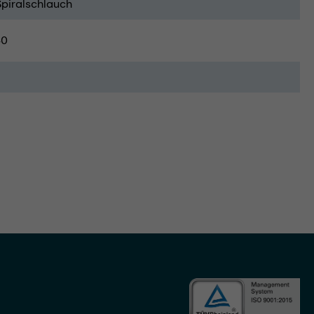
Spiralschlauch
40