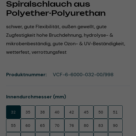
Spiralschlauch aus
Polyether-Polyurethan
schwer, gute Flexibilität, außen gewellt, gute
Zugfestigkeit hohe Bruchdehnung, hydrolyse- &
mikrobenbeständig, gute Ozon- & UV-Beständigkeit,
wetterfest, verrottungsfest
Produktnummer:
VCF-6-6000-032-00/998
auswählen
Innendurchmesser (mm)
32
35
38
40
42
45
50
51
55
60
65
70
76
80
83
90