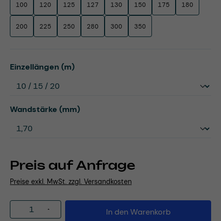
100
120
125
127
130
150
175
180
200
225
250
280
300
350
auswählen
Einzellängen (m)
auswählen
Wandstärke (mm)
Preis auf Anfrage
Preise exkl. MwSt. zzgl. Versandkosten
Produkt Anzahl: Gib den gewünschten Wert
In den Warenkorb