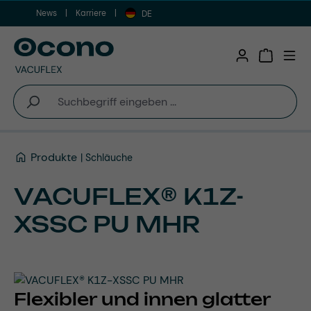
News
Karriere
Zum Hauptinhalt springen
DE
Warenkor
Produkte
Schläuche
VACUFLEX® K1Z-
XSSC PU MHR
Flexibler und innen glatter