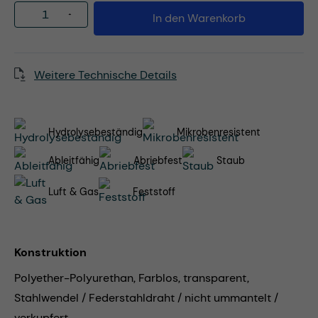
Produkt Anzahl: Gib den gewünschten Wert
In den Warenkorb
Weitere Technische Details
Hydrolysebeständig
Mikrobenresistent
Ableitfähig
Abriebfest
Staub
Luft & Gas
Feststoff
Konstruktion
Polyether-Polyurethan, Farblos, transparent,
Stahlwendel / Federstahldraht / nicht ummantelt /
verkupfert