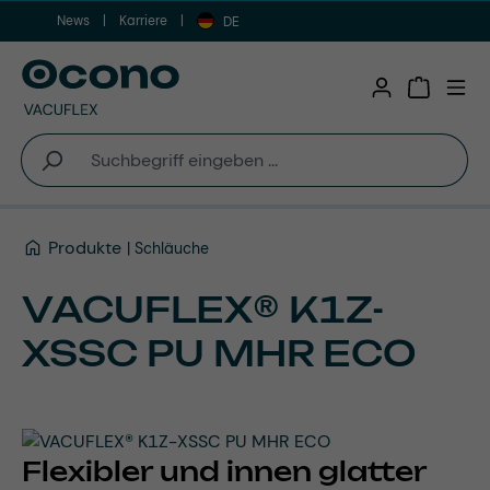
News
Karriere
Zum Hauptinhalt springen
DE
Warenkor
Produkte
Schläuche
VACUFLEX® K1Z-
XSSC PU MHR ECO
Flexibler und innen glatter