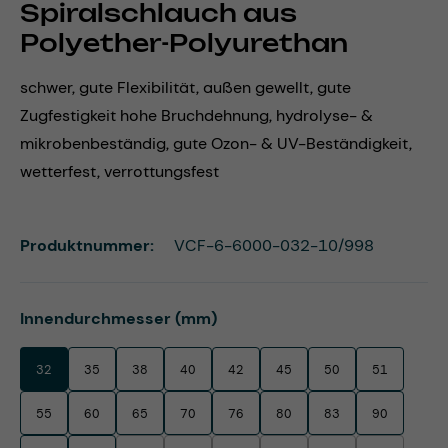
Spiralschlauch aus
Polyether-Polyurethan
schwer, gute Flexibilität, außen gewellt, gute
Zugfestigkeit hohe Bruchdehnung, hydrolyse- &
mikrobenbeständig, gute Ozon- & UV-Beständigkeit,
wetterfest, verrottungsfest
Produktnummer:
VCF-6-6000-032-10/998
auswählen
Innendurchmesser (mm)
32
35
38
40
42
45
50
51
55
60
65
70
76
80
83
90