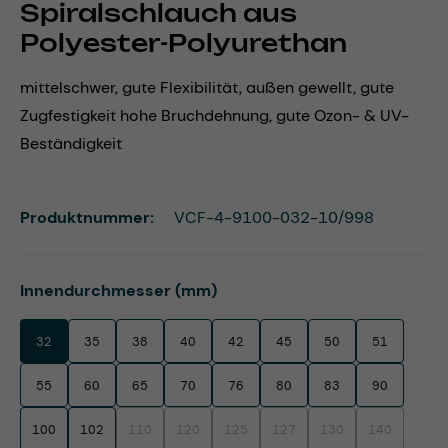
Spiralschlauch aus
Polyester-Polyurethan
mittelschwer, gute Flexibilität, außen gewellt, gute
Zugfestigkeit hohe Bruchdehnung, gute Ozon- & UV-
Beständigkeit
Produktnummer:
VCF-4-9100-032-10/998
auswählen
Innendurchmesser (mm)
32
35
38
40
42
45
50
51
55
60
65
70
76
80
83
90
100
102
110
120
125
127
130
140
(Diese Option ist zurzeit nicht verfügbar.)
(Diese Option ist zurzeit nicht verfügbar.)
(Diese Option ist zurzeit nicht verfügbar.)
(Diese Option ist zurzeit nicht ve
(Diese Option ist zurzei
(Diese Option 