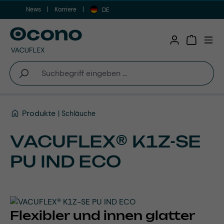
News
Karriere
Zum Hauptinhalt springen
DE
Warenkor
Produkte
Schläuche
VACUFLEX® K1Z-SE
PU IND ECO
Flexibler und innen glatter