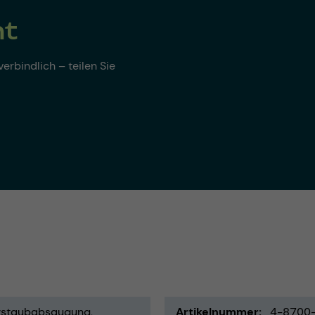
nt
erbindlich – teilen Sie
zstaubabsaugung
Artikelnummer
4-8700