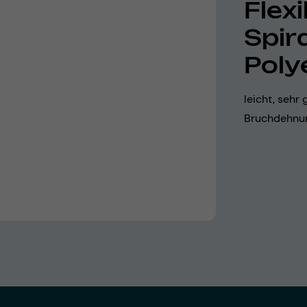
Flexi
Spir
Poly
leicht, sehr
Bruchdehnun