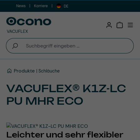
News
Karriere
Zum Hauptinhalt springen
DE
Warenkor
Produkte
Schläuche
VACUFLEX® K1Z-LC
PU MHR ECO
Leichter und sehr flexibler