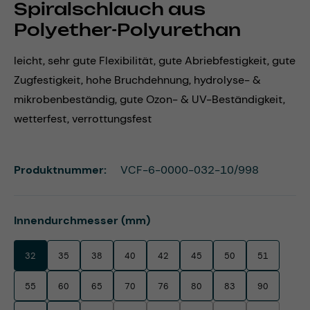
Spiralschlauch aus
Polyether-Polyurethan
leicht, sehr gute Flexibilität, gute Abriebfestigkeit, gute
Zugfestigkeit, hohe Bruchdehnung, hydrolyse- &
mikrobenbeständig, gute Ozon- & UV-Beständigkeit,
wetterfest, verrottungsfest
Produktnummer:
VCF-6-0000-032-10/998
auswählen
Innendurchmesser (mm)
32
35
38
40
42
45
50
51
55
60
65
70
76
80
83
90