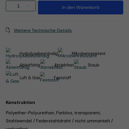
Produkt Anzahl: Gib den gewünschten Wert
In den Warenkorb
Weitere Technische Details
Hydrolysebeständig
Mikrobenresistent
Ableitfähig
Abriebfest
Staub
Luft & Gas
Feststoff
Konstruktion
Polyether-Polyurethan, Farblos, transparent,
Stahlwendel / Federstahldraht / nicht ummantelt /
verkupfert