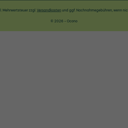
zl. Mehrwertsteuer zzgl.
Versandkosten
und ggf. Nachnahmegebühren, wenn nic
© 2026 - Ocono